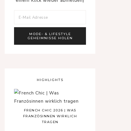
einem Klick wieder abmelden)
HIGHLIGHTS
FRENCH CHIC 2026 | WAS
FRANZÖSINNEN WIRKLICH
TRAGEN