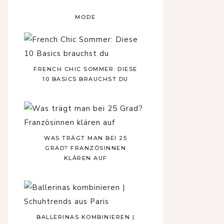
MODE
FRENCH CHIC SOMMER: DIESE
10 BASICS BRAUCHST DU
WAS TRÄGT MAN BEI 25
GRAD? FRANZÖSINNEN
KLÄREN AUF
BALLERINAS KOMBINIEREN |