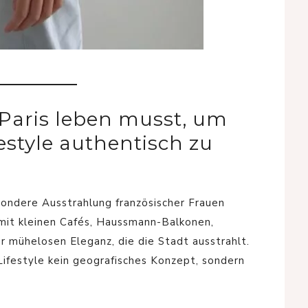
Paris leben musst, um
estyle authentisch zu
sondere Ausstrahlung französischer Frauen
 mit kleinen Cafés, Haussmann-Balkonen,
r mühelosen Eleganz, die die Stadt ausstrahlt.
Lifestyle kein geografisches Konzept, sondern