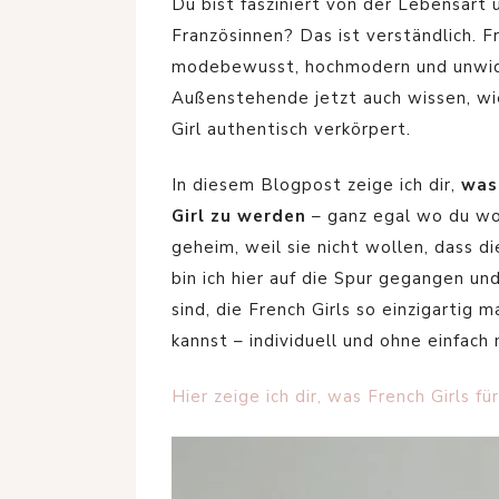
Du bist fasziniert von der Lebensart 
Französinnen? Das ist verständlich. 
modebewusst, hochmodern und unwider
Außenstehende jetzt auch wissen, wi
Girl authentisch verkörpert.
In diesem Blogpost zeige ich dir,
was
Girl zu werden
– ganz egal wo du wo
geheim, weil sie nicht wollen, dass d
bin ich hier auf die Spur gegangen un
sind, die French Girls so einzigartig
kannst – individuell und ohne einfach
Hier zeige ich dir, was French Girls 