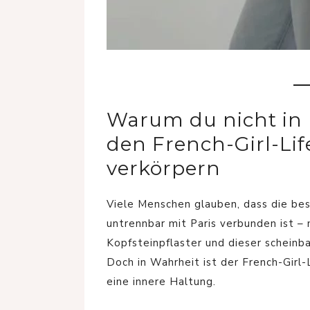
Warum du nicht in 
den French-Girl-Lif
verkörpern
Viele Menschen glauben, dass die be
untrennbar mit Paris verbunden ist –
Kopfsteinpflaster und dieser scheinba
Doch in Wahrheit ist der French-Girl-
eine innere Haltung.