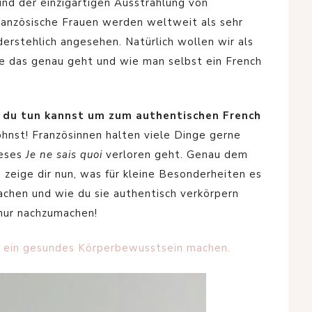
und der einzigartigen Ausstrahlung von
Französische Frauen werden weltweit als sehr
stehlich angesehen. Natürlich wollen wir als
e das genau geht und wie man selbst ein French
 du tun kannst um zum authentischen French
hnst! Französinnen halten viele Dinge gerne
ieses
Je ne sais quoi
verloren geht. Genau dem
d zeige dir nun, was für kleine Besonderheiten es
 machen und wie du sie authentisch verkörpern
 nur nachzumachen!
für ein gesundes Körperbewusstsein machen.