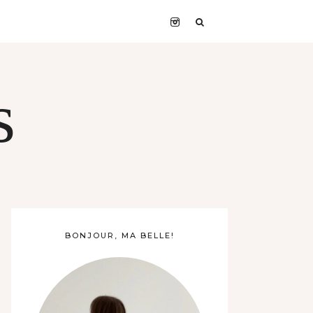
s
BONJOUR, MA BELLE!