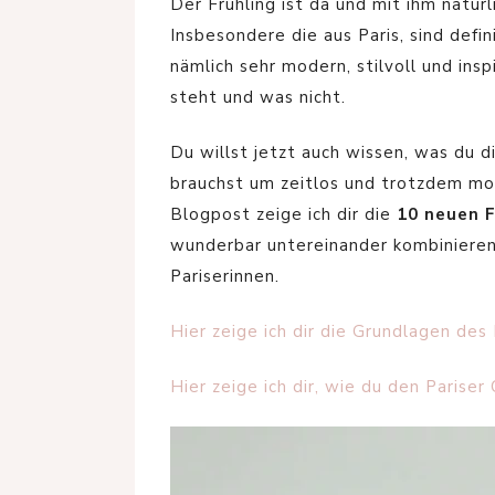
Der Frühling ist da und mit ihm natürl
Insbesondere die aus Paris, sind defi
nämlich sehr modern, stilvoll und ins
steht und was nicht.
Du willst jetzt auch wissen, was du d
brauchst um zeitlos und trotzdem mo
Blogpost zeige ich dir die
10 neuen F
wunderbar untereinander kombinieren 
Pariserinnen.
Hier zeige ich dir die Grundlagen des 
Hier zeige ich dir, wie du den Pariser