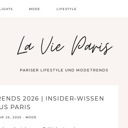
LIGHTS
MODE
LIFESTYLE
NEUSTE TRENDS
BEAUTY & SELFCARE
La Vie Paris
OUTFIT INSPIRATIONEN
MINDEST & LIVING
WAS NIE AUS DER
KULTUR & EVENTS
MODE KOMMT
STÄDTETRIP PARIS
PARISER LIFESTYLE UND MODETRENDS
ENDS 2026 | INSIDER-WISSEN
US PARIS
R 26, 2026
·
MODE